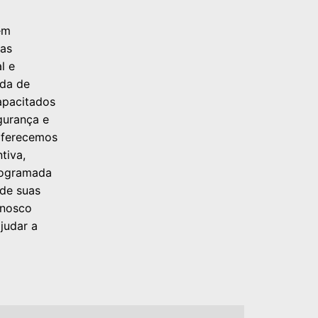
em
nas
l e
ada de
apacitados
gurança e
 oferecemos
tiva,
rogramada
 de suas
onosco
judar a